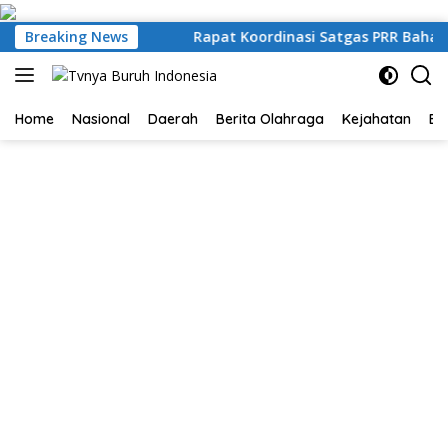
Langsung
ke
jung Perak
Breaking News
Rapat Koordinasi Satgas PRR Bahas Percepa
konten
Home
Nasional
Daerah
Berita Olahraga
Kejahatan
Be