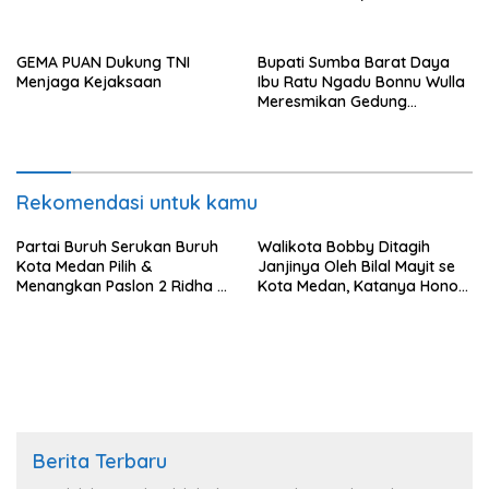
Kalipapan Rejo
Kunjung Terima JKM dari
BPJS TK
GEMA PUAN Dukung TNI
Bupati Sumba Barat Daya
Menjaga Kejaksaan
Ibu Ratu Ngadu Bonnu Wulla
Meresmikan Gedung
Operasional Balai Latihan
Kerja
Rekomendasi untuk kamu
Partai Buruh Serukan Buruh
Walikota Bobby Ditagih
Kota Medan Pilih &
Janjinya Oleh Bilal Mayit se
Menangkan Paslon 2 Ridha –
Kota Medan, Katanya Honor
Rani
Mereka Belum Dibayar
Berita Terbaru