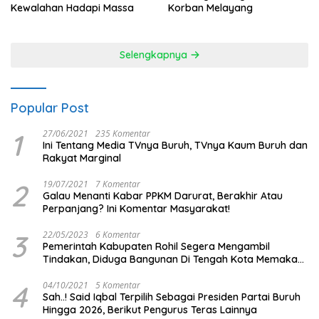
Kewalahan Hadapi Massa
Korban Melayang
Selengkapnya
Popular Post
1
27/06/2021
235 Komentar
Ini Tentang Media TVnya Buruh, TVnya Kaum Buruh dan
Rakyat Marginal
2
19/07/2021
7 Komentar
Galau Menanti Kabar PPKM Darurat, Berakhir Atau
Perpanjang? Ini Komentar Masyarakat!
3
22/05/2023
6 Komentar
Pemerintah Kabupaten Rohil Segera Mengambil
Tindakan, Diduga Bangunan Di Tengah Kota Memakan
Badan Jalan.
4
04/10/2021
5 Komentar
Sah..! Said Iqbal Terpilih Sebagai Presiden Partai Buruh
Hingga 2026, Berikut Pengurus Teras Lainnya