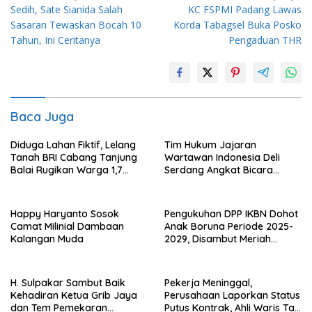
Sedih, Sate Sianida Salah
KC FSPMI Padang Lawas
pos
Sasaran Tewaskan Bocah 10
Korda Tabagsel Buka Posko
Tahun, Ini Ceritanya
Pengaduan THR
Baca Juga
Diduga Lahan Fiktif, Lelang
Tim Hukum Jajaran
Tanah BRI Cabang Tanjung
Wartawan Indonesia Deli
Balai Rugikan Warga 1,7
Serdang Angkat Bicara
Milyar Rupiah
Penguasaan Sepihak Istana
Raja Urung Sepuluh Dua Kuta
Happy Haryanto Sosok
Pengukuhan DPP IKBN Dohot
Camat Milinial Dambaan
Anak Boruna Periode 2025-
Kalangan Muda
2029, Disambut Meriah
Gondang Sembilan, “Rap Ro..
Rap Ra, Rap Ra.. Rap Ro”
H. Sulpakar Sambut Baik
Pekerja Meninggal,
Kehadiran Ketua Grib Jaya
Perusahaan Laporkan Status
dan Tem Pemekaran
Putus Kontrak, Ahli Waris Tak