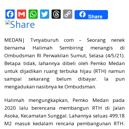
F
G
W
T
T
C
Share
ac
m
h
w
h
o
e
ai
at
itt
re
p
b
l
s
er
a
y
MEDAN| Tvnyaburuh com – Seorang nenek
bernama Halimah Sembiring menangis di
o
A
d
Li
Ombudsman RI Perwakilan Sumut, Selasa (4/5/21).
o
p
s
n
Betapa tidak, lahannya dibeli oleh Pemko Medan
k
p
k
untuk dijadikan ruang terbuka hijau (RTH) namun
sampai sekarang belum dibayar. Ia pun
mengadukan nasibnya ke Ombudsman.
Halimah mengungkapkan, Pemko Medan pada
2020 lalu berencana membangun RTH di Jalan
Asoka, Kecamatan Sunggal. Lahannya seluas 499,18
M2 masuk kedalam rencana pembangunan RTH.