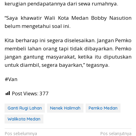
kerugian pendapatannya dari sewa rumahnya.
“Saya khawatir Wali Kota Medan Bobby Nasution
belum mengetahui soal ini.
Kita berharap ini segera diselesaikan. Jangan Pemko
membeli lahan orang tapi tidak dibayarkan. Pemko
jangan gantung masyarakat, ketika itu diputuskan
untuk diambil, segera bayarkan,” tegasnya.
#Van
Post Views:
377
Ganti Rugi Lahan
Nenek Halimah
Pemko Medan
Walikota Medan
Navigasi
Pos sebelumnya
Pos selanjutnya