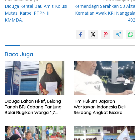
Diduga Kental Bau Amis Kolusi
Kemendagri Serahkan 53 Akta
pos
Mutasi Karpel PTPN III
Kematian Awak KRI Nanggala
KMMDA.
402
Baca Juga
Diduga Lahan Fiktif, Lelang
Tim Hukum Jajaran
Tanah BRI Cabang Tanjung
Wartawan Indonesia Deli
Balai Rugikan Warga 1,7
Serdang Angkat Bicara
Milyar Rupiah
Penguasaan Sepihak Istana
Raja Urung Sepuluh Dua Kuta