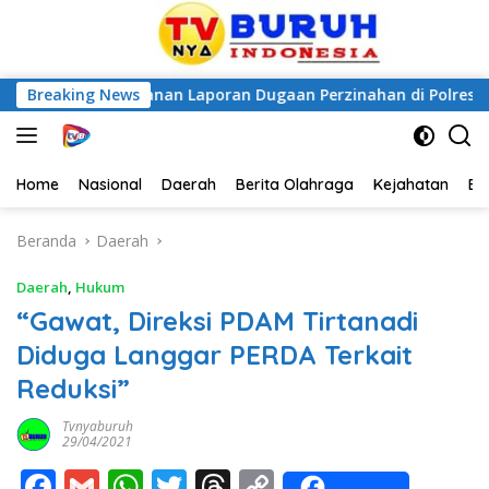
nsi Penanganan Laporan Dugaan Perzinahan di Polrestabes Me
Breaking News
Home
Nasional
Daerah
Berita Olahraga
Kejahatan
Be
Beranda
Daerah
Daerah
,
Hukum
“Gawat, Direksi PDAM Tirtanadi
Diduga Langgar PERDA Terkait
Reduksi”
Tvnyaburuh
29/04/2021
F
G
W
T
T
C