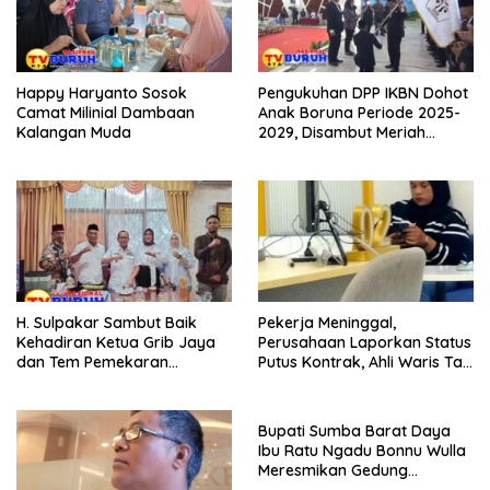
Happy Haryanto Sosok
Pengukuhan DPP IKBN Dohot
Camat Milinial Dambaan
Anak Boruna Periode 2025-
Kalangan Muda
2029, Disambut Meriah
Gondang Sembilan, “Rap Ro..
Rap Ra, Rap Ra.. Rap Ro”
H. Sulpakar Sambut Baik
Pekerja Meninggal,
Kehadiran Ketua Grib Jaya
Perusahaan Laporkan Status
dan Tem Pemekaran
Putus Kontrak, Ahli Waris Tak
Kalipapan Rejo
Kunjung Terima JKM dari
BPJS TK
Bupati Sumba Barat Daya
Ibu Ratu Ngadu Bonnu Wulla
Meresmikan Gedung
Operasional Balai Latihan