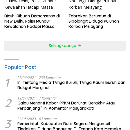
Ricuh! Ribuan Demonstran di
Tabrakan Beruntun di
New Delhi, Polisi Mundur
Sibolangit Diduga Puluhan
Kewalahan Hadapi Massa
Korban Melayang
Selengkapnya
Popular Post
1
27/06/2021
235 Komentar
Ini Tentang Media TVnya Buruh, TVnya Kaum Buruh dan
Rakyat Marginal
2
19/07/2021
7 Komentar
Galau Menanti Kabar PPKM Darurat, Berakhir Atau
Perpanjang? Ini Komentar Masyarakat!
3
22/05/2023
6 Komentar
Pemerintah Kabupaten Rohil Segera Mengambil
Tindakan, Diduga Bangunan Di Tengah Kota Memakan