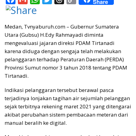
Share
ac
m
h
w
h
o
e
ai
at
itt
re
p
b
l
s
er
a
y
Medan, Tvnyaburuh.com – Gubernur Sumatera
Utara (Gubsu) H.Edy Rahmayadi diminta
o
A
d
Li
mengevaluasi jajaran direksi PDAM Tirtanadi
o
p
s
n
karena diduga dengan sengaja telah melakukan
k
p
k
pelanggaran terhadap Peraturan Daerah (PERDA)
Provinsi Sumut nomor 3 tahun 2018 tentang PDAM
Tirtanadi.
Indikasi pelanggaran tersebut berawal pasca
terjadinya lonjakan tagihan air sejumlah pelanggan
sejak terbitnya rekening maret 2021 yang ditengarai
akibat perubahan sistem pembacaan meteran dari
manual beralih ke digital.