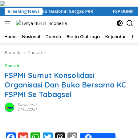
Langsung
ke
Langkat Kaposko Nasional Satgas PRR
Breaking News
FSP BUMN Bersat
konten
Home
Nasional
Daerah
Berita Olahraga
Kejahatan
Be
Beranda
Daerah
Daerah
FSPMI Sumut Konsolidasi
Organisasi Dan Buka Bersama KC
FSPMI Se Tabagsel
Tvnyaburuh
04/05/2021
F
G
W
T
T
C