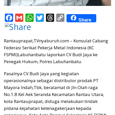
F
G
W
T
T
C
Share
ac
m
h
w
h
o
e
ai
at
itt
re
p
b
l
s
er
a
y
Rantauprapat,TVnyaburuh.com – Konsulat Cabang
Federasi Serikat Pekerja Metal Indonesia (KC
o
A
d
Li
FSPMI)Labuhanbatu laporkan CV Budi Jaya ke
o
p
s
n
Penegak Hukum, Polres Labuhanbatu.
k
p
k
Pasalnya CV Budi Jaya yang kegiatan
operasionalnya sebagai distributor prodak PT
Mayora Indah,Tbk, beralamat di Jln Olah raga
No.1.B Kel Aek Seranda Kecamatan Rantau Utara,
kota Rantauprapat, diduga melakukan tindak
pidana kejahatan ketenagakerjaan kepada