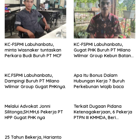
KC-FSPMI Labuhanbatu,
KC-FSPMI Labuhanbatu,
minta Wasnaker tuntaskan
Gugat PHK Buruh PT Milano
Perkara Budi Buruh PT MCF
Wilmar Group Kebun Batang
Saponggol Labusel
KC.FSPMI Labuhanbatu,
Apa Itu Bonus Dalam
Dampingi Buruh PT Milano
Hubungan Kerja ? Buruh
Wilmar Group Gugat PHKnya.
Perkebunan Wajib baca
Melalui Advokat Jonni
Terkait Dugaan Pidana
Silitonga,SH.MH,6 Pekerja PT
Ketenagakerjaan, 6 Pekerja
HPP Gugat PHK nya
PTPN III KMMDA, Beri
Keterangan di Polres
Labuhanbatu
25 Tahun Bekerja, Harianto