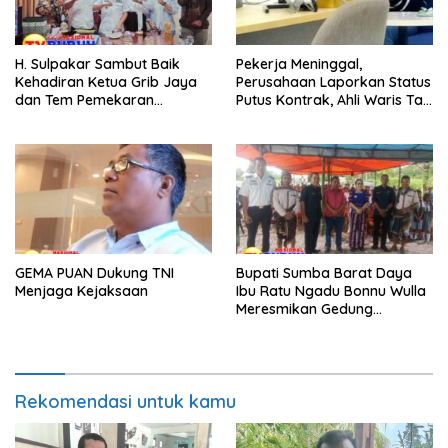
H. Sulpakar Sambut Baik
Pekerja Meninggal,
Kehadiran Ketua Grib Jaya
Perusahaan Laporkan Status
dan Tem Pemekaran
Putus Kontrak, Ahli Waris Tak
Kalipapan Rejo
Kunjung Terima JKM dari
BPJS TK
GEMA PUAN Dukung TNI
Bupati Sumba Barat Daya
Menjaga Kejaksaan
Ibu Ratu Ngadu Bonnu Wulla
Meresmikan Gedung
Operasional Balai Latihan
Kerja
Rekomendasi untuk kamu