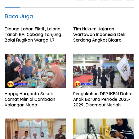
Baca Juga
Diduga Lahan Fiktif, Lelang
Tim Hukum Jajaran
Tanah BRI Cabang Tanjung
Wartawan Indonesia Deli
Balai Rugikan Warga 1,7
Serdang Angkat Bicara
Milyar Rupiah
Penguasaan Sepihak Istana
Raja Urung Sepuluh Dua Kuta
Happy Haryanto Sosok
Pengukuhan DPP IKBN Dohot
Camat Milinial Dambaan
Anak Boruna Periode 2025-
Kalangan Muda
2029, Disambut Meriah
Gondang Sembilan, “Rap Ro..
Rap Ra, Rap Ra.. Rap Ro”