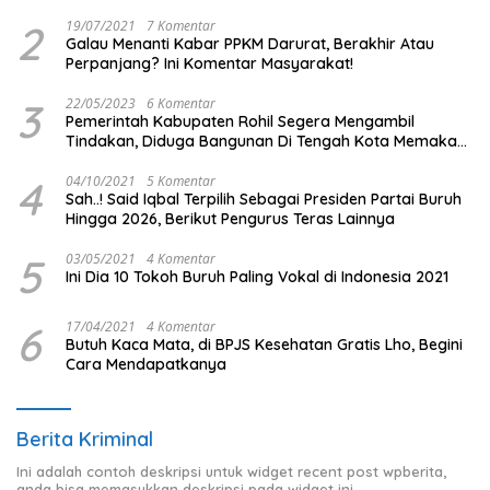
2
19/07/2021
7 Komentar
Galau Menanti Kabar PPKM Darurat, Berakhir Atau
Perpanjang? Ini Komentar Masyarakat!
3
22/05/2023
6 Komentar
Pemerintah Kabupaten Rohil Segera Mengambil
Tindakan, Diduga Bangunan Di Tengah Kota Memakan
Badan Jalan.
4
04/10/2021
5 Komentar
Sah..! Said Iqbal Terpilih Sebagai Presiden Partai Buruh
Hingga 2026, Berikut Pengurus Teras Lainnya
5
03/05/2021
4 Komentar
Ini Dia 10 Tokoh Buruh Paling Vokal di Indonesia 2021
6
17/04/2021
4 Komentar
Butuh Kaca Mata, di BPJS Kesehatan Gratis Lho, Begini
Cara Mendapatkanya
Berita Kriminal
Ini adalah contoh deskripsi untuk widget recent post wpberita,
anda bisa memasukkan deskripsi pada widget ini.