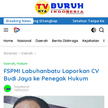
a di Betung Ditangkap
Breaking News
Setahun Tanpa Kepastian Hukum
Home
Nasional
Daerah
Berita Olahraga
Kejahatan
Be
Beranda
Daerah
Daerah
,
Hukum
FSPMI Labuhanbatu Laporkan CV
Budi Jaya ke Penegak Hukum
Tvnyaburuh
19/05/2021