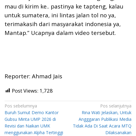
mau di kirim ke.. pastinya ke tapteng, kalau
untuk sumatera, ini lintas jalan tol no ya,
terimakasih dari masyarakat indonesia ya,
Mantap.” Ucapnya dalam video tersebut.
Reporter: Ahmad Jais
Post Views:
1,728
Navigasi
Pos sebelumnya
Pos selanjutnya
Buruh Sumut Demo Kantor
Rina Wati Jelaskan, Untuk
pos
Gubsu Minta UMP 2026 di
Angggaran Publikasi Media
Revisi dan Naikan UMK
Tidak Ada Di Saat Acara MTQ
menggunakan Alpha Tertinggi
Dilaksanakan