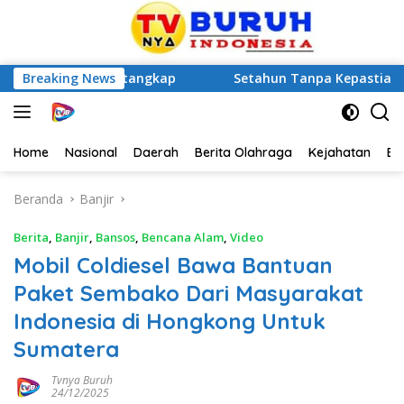
etung Ditangkap
Breaking News
Setahun Tanpa Kepastian Hukum, Pel
Home
Nasional
Daerah
Berita Olahraga
Kejahatan
Be
Beranda
Banjir
Berita
,
Banjir
,
Bansos
,
Bencana Alam
,
Video
Mobil Coldiesel Bawa Bantuan
Paket Sembako Dari Masyarakat
Indonesia di Hongkong Untuk
Sumatera
Tvnya Buruh
24/12/2025