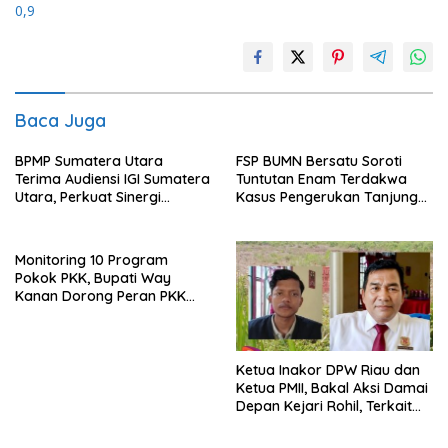
0,9
Baca Juga
BPMP Sumatera Utara
FSP BUMN Bersatu Soroti
Terima Audiensi IGI Sumatera
Tuntutan Enam Terdakwa
Utara, Perkuat Sinergi
Kasus Pengerukan Tanjung
Tingkatkan Mutu Pendidikan
Perak
Monitoring 10 Program
Pokok PKK, Bupati Way
Kanan Dorong Peran PKK
dalam Memperkuat
Ketahanan Keluarga
Ketua Inakor DPW Riau dan
Ketua PMII, Bakal Aksi Damai
Depan Kejari Rohil, Terkait
Kebungkaman DKPP Rohil