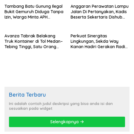
Tambang Batu Gunung Ilegal
Anggaran Perawatan Lampu
Bukit Gemuruh Diduga Tanpa
Jalan Di Pertanyakan, Kadis
Izin, Warga Minta APH
Beserta Sekertaris Dishub
Bertindak Tegas
Rohil, Bungkam Tanpa
Penjelasan
Avanza Tabrak Belakang
Perkuat Sinergitas
Truk Kontainer di Tol Medan–
Lingkungan, Sekda Way
Tebing Tinggi, Satu Orang
Kanan Hadiri Gerakan Radin
Tewas
Inten Asri dan Bagikan
Bansos
Berita Terbaru
Ini adalah contoh judul deskripsi yang bisa anda isi dan
sesuaikan pada widget
Selengkapnya