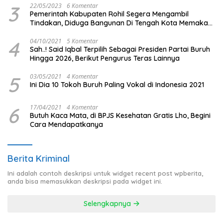
3
22/05/2023
6 Komentar
Pemerintah Kabupaten Rohil Segera Mengambil
Tindakan, Diduga Bangunan Di Tengah Kota Memakan
Badan Jalan.
4
04/10/2021
5 Komentar
Sah..! Said Iqbal Terpilih Sebagai Presiden Partai Buruh
Hingga 2026, Berikut Pengurus Teras Lainnya
5
03/05/2021
4 Komentar
Ini Dia 10 Tokoh Buruh Paling Vokal di Indonesia 2021
6
17/04/2021
4 Komentar
Butuh Kaca Mata, di BPJS Kesehatan Gratis Lho, Begini
Cara Mendapatkanya
Berita Kriminal
Ini adalah contoh deskripsi untuk widget recent post wpberita,
anda bisa memasukkan deskripsi pada widget ini.
Selengkapnya